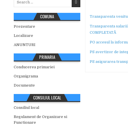
for:
COMUNA
Transparenta venitur
Transparenta salarii
Prezentare
COMPLETATĂ
Localizare
PO accesul la informa
ANUNTURI
PS avertizor de inte
PRIMARIA
PS asigurarea transp
Conducerea primariei
Organigrama
Documente
CONSILIUL LOCAL
Consiliul local
Regulament de Organizare si
Functionare