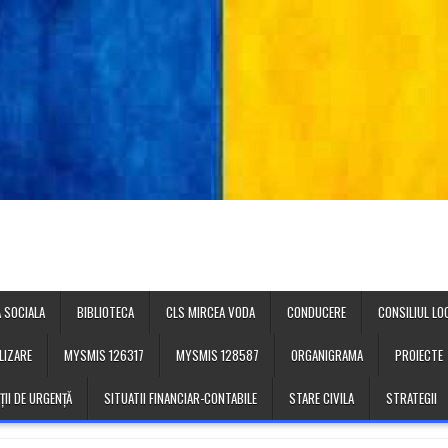
 SOCIALA
BIBLIOTECA
CLS MIRCEA VODA
CONDUCERE
CONSILIUL LO
LIZARE
MYSMIS 126317
MYSMIS 128587
ORGANIGRAMA
PROIECTE
ȚII DE URGENȚĂ
SITUATII FINANCIAR-CONTABILE
STARE CIVILA
STRATEGII