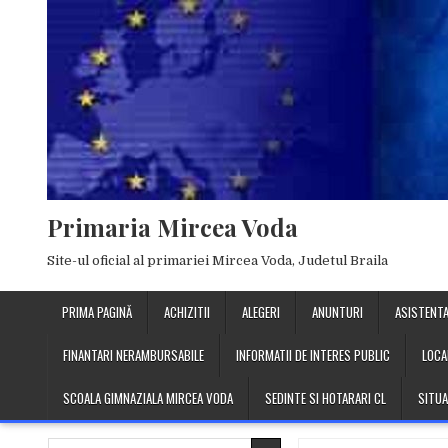
Skip
to
content
Primaria Mircea Voda
Site-ul oficial al primariei Mircea Voda, Judetul Braila
PRIMA PAGINĂ
ACHIZITII
ALEGERI
ANUNTURI
ASISTENTA
FINANTARI NERAMBURSABILE
INFORMATII DE INTERES PUBLIC
LOCA
SCOALA GIMNAZIALA MIRCEA VODA
SEDINTE SI HOTARARI CL
SITUA
Search