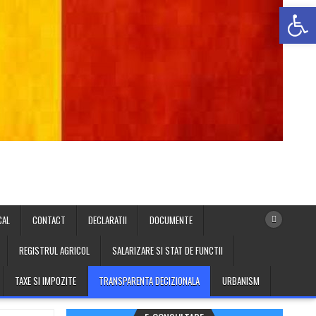
Deschide b
CAL
CONTACT
DECLARATII
DOCUMENTE
REGISTRUL AGRICOL
SALARIZARE SI STAT DE FUNCTII
TAXE SI IMPOZITE
TRANSPARENTA DECIZIONALA
URBANISM